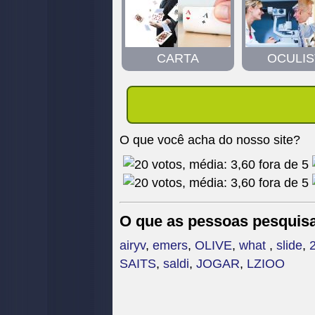
CARTA
OCULIS
O que você acha do nosso site?
O que as pessoas pesquis
airyv
,
emers
,
OLIVE
,
what
,
slide
,
SAITS
,
saldi
,
JOGAR
,
LZIOO