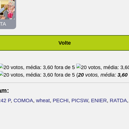
TA
Volte
(
20
votos, média:
3,60
am:
242 P
,
COMOA
,
wheat
,
PECHI
,
PICSW
,
ENIER
,
RATDA