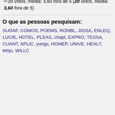
(
20
votos, média:
3,60
fora de 5
)
O que as pessoas pesquisam:
SUDAF
,
COMOS
,
POEMS
,
RONBL
,
JIGSA
,
ENLEQ
,
LUCIE
,
HOTEL
,
PLEAS
,
chapt
,
EXPRO
,
TESSA
,
CUANT
,
APLIC
,
yungs
,
HOMEP
,
UNIVE
,
HEALT
,
letqu
,
WILLC