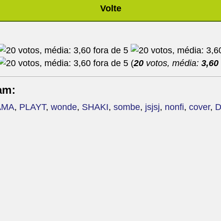
Volte
(
20
votos, média:
3,60
am:
AMA
,
PLAYT
,
wonde
,
SHAKI
,
sombe
,
jsjsj
,
nonfi
,
cover
,
D