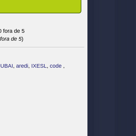
fora de 5
)
UBAI
,
aredi
,
IXESL
,
code
,