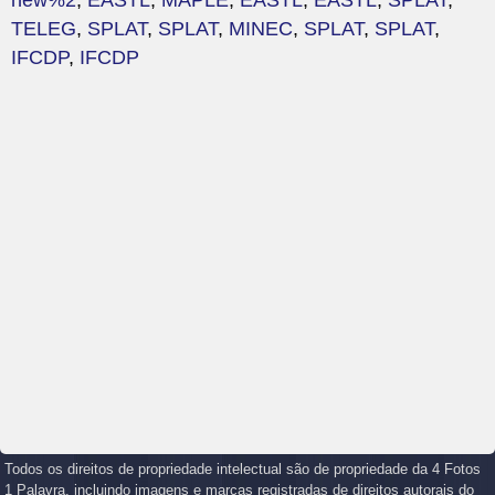
new%2
,
EASTL
,
MAPLE
,
EASTL
,
EASTL
,
SPLAT
,
TELEG
,
SPLAT
,
SPLAT
,
MINEC
,
SPLAT
,
SPLAT
,
IFCDP
,
IFCDP
Todos os direitos de propriedade intelectual são de propriedade da 4 Fotos
1 Palavra, incluindo imagens e marcas registradas de direitos autorais do