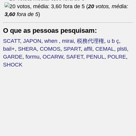
(
20
votos, média:
3,60
fora de 5
)
O que as pessoas pesquisam:
SCATT
,
JAPON
,
when
,
mirai
,
税務代理権
,
u b ç
,
bail+
,
SHERA
,
COMOS
,
SPART
,
affil
,
CEMAL
,
plsti
,
GARDE
,
formu
,
OCARW
,
SAFET
,
PENUL
,
POLRE
,
SHOCK