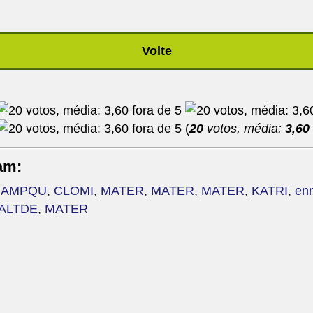
Volte
(
20
votos, média:
3,60
am:
,
AMPQU
,
CLOMI
,
MATER
,
MATER
,
MATER
,
KATRI
,
enn
ALTDE
,
MATER