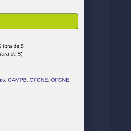
fora de 5
)
is
,
CAMPB
,
OFCNE
,
OFCNE
,