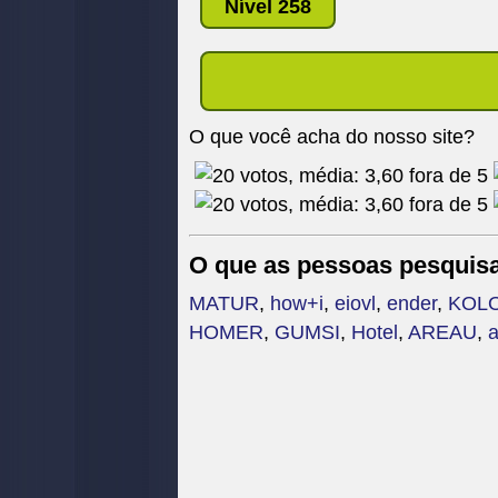
Nível 258
O que você acha do nosso site?
O que as pessoas pesquis
MATUR
,
how+i
,
eiovl
,
ender
,
KOL
HOMER
,
GUMSI
,
Hotel
,
AREAU
,
a