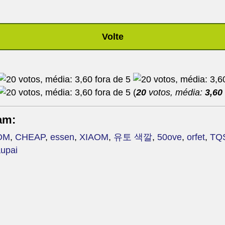
Volte
(
20
votos, média:
3,60
am:
OM
,
CHEAP
,
essen
,
XIAOM
,
유토 색깔
,
50ove
,
orfet
,
TQ
upai