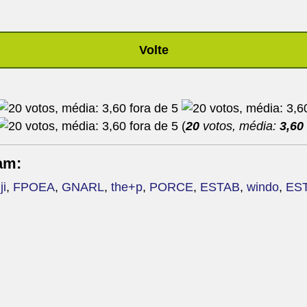
Volte
(
20
votos, média:
3,60
am:
ji
,
FPOEA
,
GNARL
,
the+p
,
PORCE
,
ESTAB
,
windo
,
ES