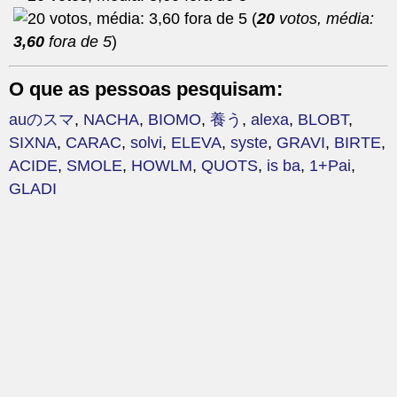
(
20
votos, média:
3,60
fora de 5
)
O que as pessoas pesquisam:
auのスマ
,
NACHA
,
BIOMO
,
養う
,
alexa
,
BLOBT
,
SIXNA
,
CARAC
,
solvi
,
ELEVA
,
syste
,
GRAVI
,
BIRTE
,
ACIDE
,
SMOLE
,
HOWLM
,
QUOTS
,
is ba
,
1+Pai
,
GLADI