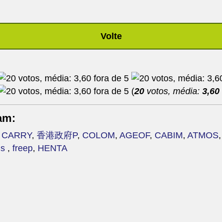
Volte
(
20
votos, média:
3,60
am:
,
CARRY
,
香港政府P
,
COLOM
,
AGEOF
,
CABIM
,
ATMOS
Is
,
freep
,
HENTA