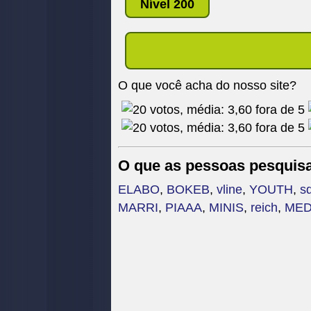
Nível 200
O que você acha do nosso site?
O que as pessoas pesquis
ELABO
,
BOKEB
,
vline
,
YOUTH
,
sq
MARRI
,
PIAAA
,
MINIS
,
reich
,
MED