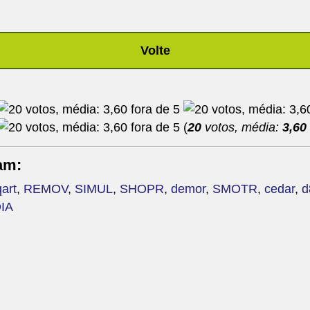
Volte
(
20
votos, média:
3,60
am:
art
,
REMOV
,
SIMUL
,
SHOPR
,
demor
,
SMOTR
,
cedar
,
d
IA