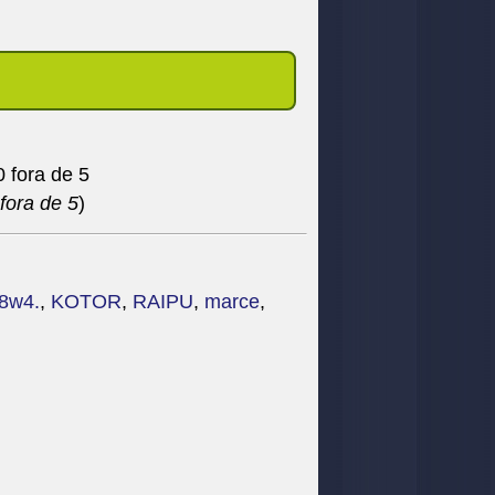
fora de 5
)
8w4.
,
KOTOR
,
RAIPU
,
marce
,