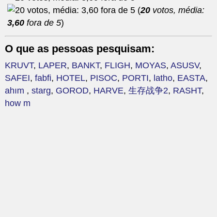
(
20
votos, média:
3,60
fora de 5
)
O que as pessoas pesquisam:
KRUVT
,
LAPER
,
BANKT
,
FLIGH
,
MOYAS
,
ASUSV
,
SAFEI
,
fabfi
,
HOTEL
,
PISOC
,
PORTI
,
latho
,
EASTA
,
ahım
,
starg
,
GOROD
,
HARVE
,
生存战争2
,
RASHT
,
how m