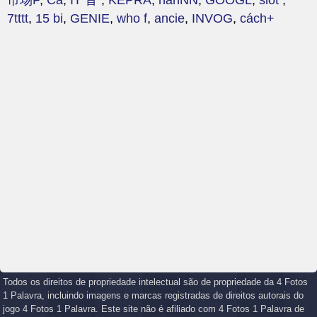
市场P
,
Cá
,
IT 音
,
KEPRA
,
nanNN
,
GOOGL
,
slot
,
7tttt
,
15 bi
,
GENIE
,
who f
,
ancie
,
INVOG
,
cách+
Todos os direitos de propriedade intelectual são de propriedade da 4 Fotos
1 Palavra, incluindo imagens e marcas registradas de direitos autorais do
jogo 4 Fotos 1 Palavra. Este site não é afiliado com 4 Fotos 1 Palavra de