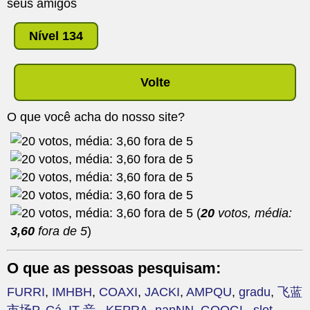
seus amigos
Nível 134
Volte
O que você acha do nosso site?
(
20
votos, média:
3,60
fora de 5
)
O que as pessoas pesquisam:
FURRI
,
IMHBH
,
COAXI
,
JACKI
,
AMPQU
,
gradu
,
飞蓝