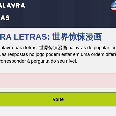
AVRA LETRAS: 世界惊悚漫画
 Palavra para letras: 世界惊悚漫画 palavras do popular jog
respostas no jogo podem estar em uma ordem diferente
corresponder à pergunta do seu nível.
Volte