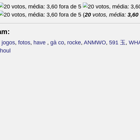
(
20
votos, média:
3,60
am:
,
jogos
,
fotos
,
have
,
gà co
,
rocke
,
ANMWO
,
591 玉
,
WH
houl