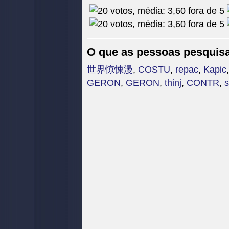
O que as pessoas pesquis
世界惊悚漫
,
COSTU
,
repac
,
Kapic
GERON
,
GERON
,
thinj
,
CONTR
,
s