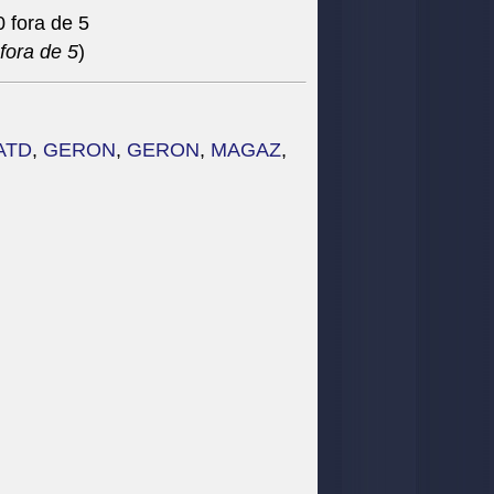
fora de 5
)
ATD
,
GERON
,
GERON
,
MAGAZ
,