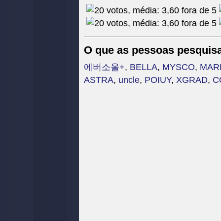
O que as pessoas pesquis
에버소울+
,
BELLA
,
MYSCO
,
MAR
ASTRA
,
uncle
,
POIUY
,
XGRAD
,
C