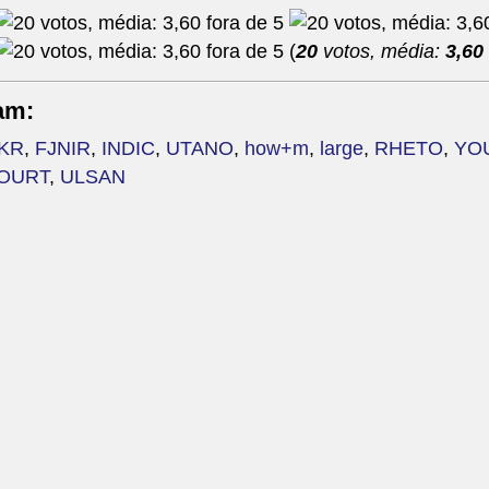
(
20
votos, média:
3,60
am:
KR
,
FJNIR
,
INDIC
,
UTANO
,
how+m
,
large
,
RHETO
,
YO
OURT
,
ULSAN