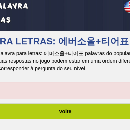
AVRA LETRAS: 에버소울+티어표
 Palavra para letras: 에버소울+티어표 palavras do popular 
respostas no jogo podem estar em uma ordem diferente
corresponder à pergunta do seu nível.
Volte