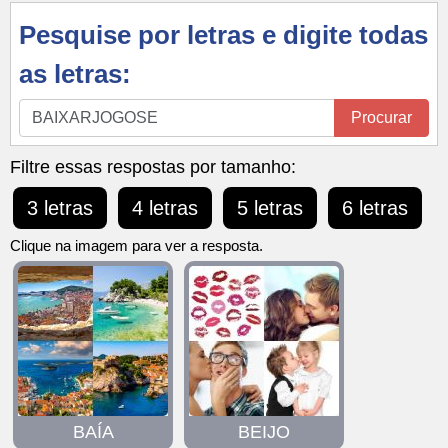
Pesquise por letras e digite todas
as letras:
Pesquise
Procurar
por
letras
Filtre essas respostas por tamanho:
e
3 letras
4 letras
5 letras
6 letras
digite
todas
Clique na imagem para ver a resposta.
as
letras:
BAÍA
BEIJO