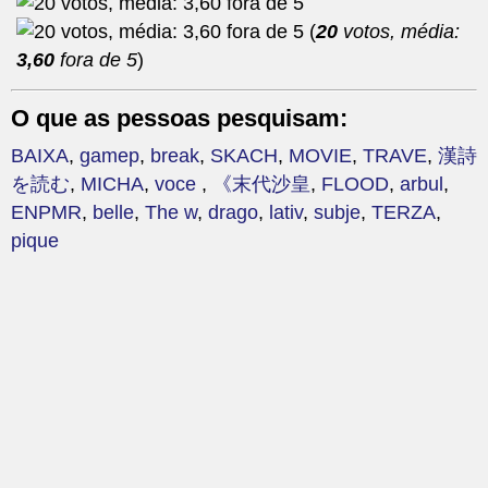
(
20
votos, média:
3,60
fora de 5
)
O que as pessoas pesquisam:
BAIXA
,
gamep
,
break
,
SKACH
,
MOVIE
,
TRAVE
,
漢詩
を読む
,
MICHA
,
voce
,
《末代沙皇
,
FLOOD
,
arbul
,
ENPMR
,
belle
,
The w
,
drago
,
lativ
,
subje
,
TERZA
,
pique