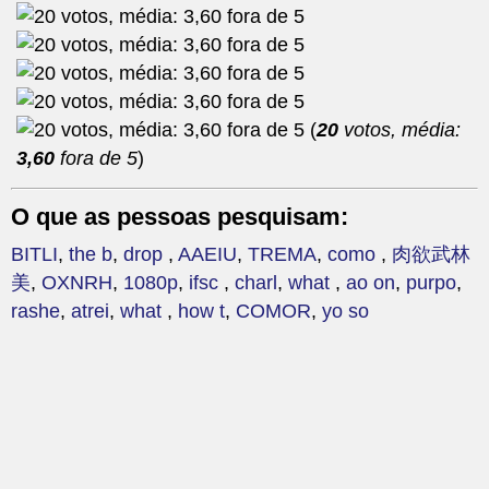
(
20
votos, média:
3,60
fora de 5
)
O que as pessoas pesquisam:
BITLI
,
the b
,
drop
,
AAEIU
,
TREMA
,
como
,
肉欲武林
美
,
OXNRH
,
1080p
,
ifsc
,
charl
,
what
,
ao on
,
purpo
,
rashe
,
atrei
,
what
,
how t
,
COMOR
,
yo so