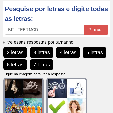
Pesquise por letras e digite todas
as letras:
Pesquise
Procurar
por
letras
Filtre essas respostas por tamanho:
e
2 letras
3 letras
4 letras
5 letras
digite
todas
6 letras
7 letras
as
letras:
Clique na imagem para ver a resposta.