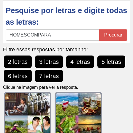
Pesquise por letras e digite todas
as letras:
Pesquise
Procurar
por
letras
Filtre essas respostas por tamanho:
e
2 letras
3 letras
4 letras
5 letras
digite
todas
6 letras
7 letras
as
letras:
Clique na imagem para ver a resposta.