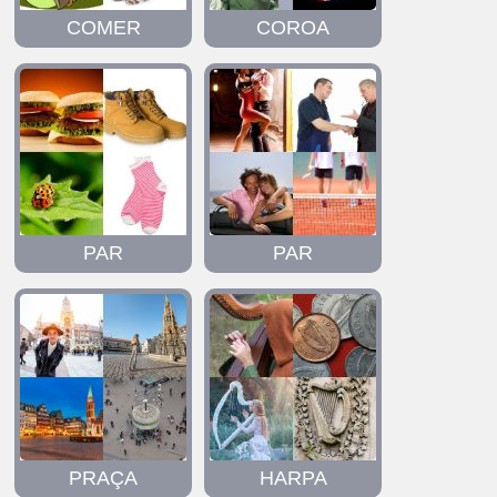
COMER
COROA
PAR
PAR
PRAÇA
HARPA