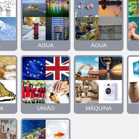
A
AGUA
ÁGUA
A
UNIÃO
MÁQUINA