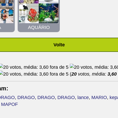
A
AQUÁRIO
Volte
(
20
votos, média:
3,60
am:
DRAGO
,
DRAGO
,
DRAGO
,
DRAGO
,
lance
,
MARIO
,
kep
,
MAPOF