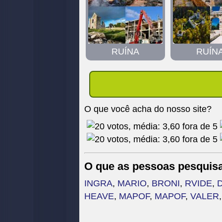
RUÍNA
RUÍN
O que você acha do nosso site?
O que as pessoas pesquis
INGRA
,
MARIO
,
BRONI
,
RVIDE
,
HEAVE
,
MAPOF
,
MAPOF
,
VALER