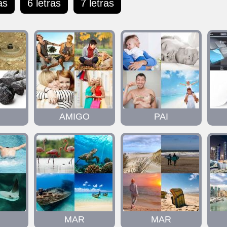
as
6 letras
7 letras
AMIGO
PAI
MAR
MAR