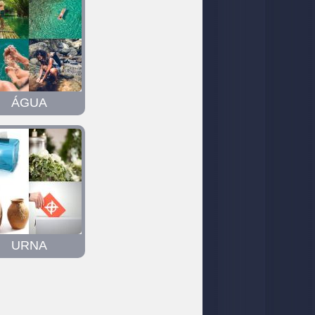
ÁGUA
URNA