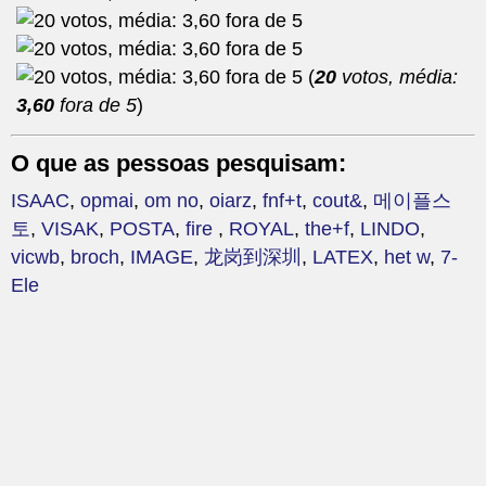
(
20
votos, média:
3,60
fora de 5
)
O que as pessoas pesquisam:
ISAAC
,
opmai
,
om no
,
oiarz
,
fnf+t
,
cout&
,
메이플스
토
,
VISAK
,
POSTA
,
fire
,
ROYAL
,
the+f
,
LINDO
,
vicwb
,
broch
,
IMAGE
,
龙岗到深圳
,
LATEX
,
het w
,
7-
Ele