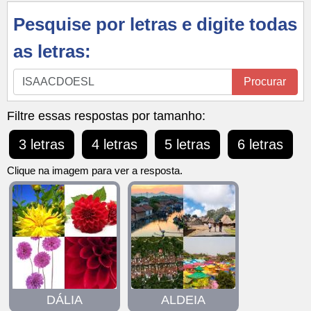
Pesquise por letras e digite todas
as letras:
Pesquise
Procurar
por
letras
Filtre essas respostas por tamanho:
e
3 letras
4 letras
5 letras
6 letras
digite
todas
Clique na imagem para ver a resposta.
as
letras:
DÁLIA
ALDEIA