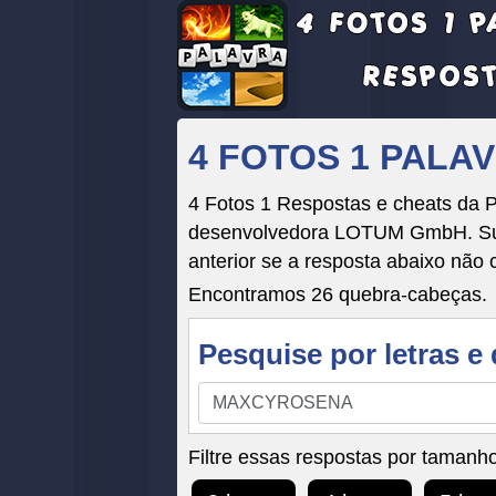
4 FOTOS 1 PALA
4 Fotos 1 Respostas e cheats da 
desenvolvedora LOTUM GmbH. Suas 
anterior se a resposta abaixo não 
Encontramos 26 quebra-cabeças.
Pesquise por letras e 
Pesquise
por
letras
Filtre essas respostas por tamanho
e