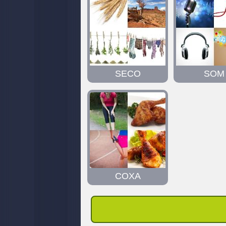
SECO
SOM
COXA