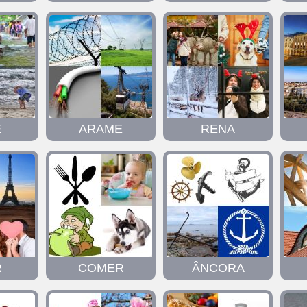
É
ARAME
RENA
R
COMER
ÂNCORA