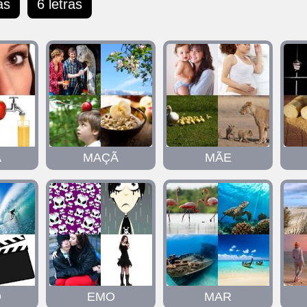
as
6 letras
Ã
MAÇÃ
MÃE
O
EMO
MAR