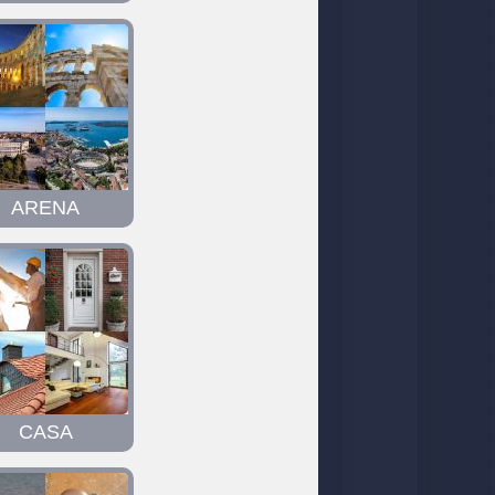
ARENA
CASA