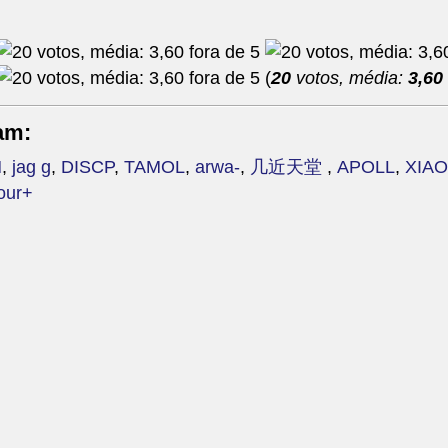
(
20
votos, média:
3,60
am:
N
,
jag g
,
DISCP
,
TAMOL
,
arwa-
,
几近天堂
,
APOLL
,
XIA
our+