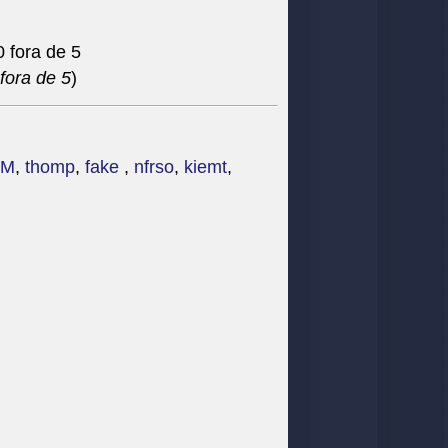
fora de 5
)
OM
,
thomp
,
fake
,
nfrso
,
kiemt
,