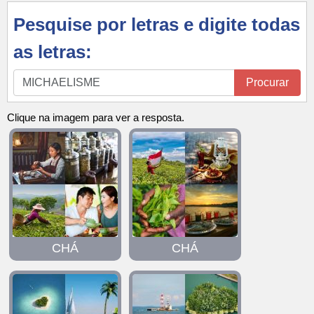
Pesquise por letras e digite todas
as letras:
Pesquise
Procurar
por
letras
Clique na imagem para ver a resposta.
e
digite
todas
as
letras:
CHÁ
CHÁ