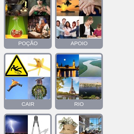
POÇÃO
APOIO
CAIR
RIO