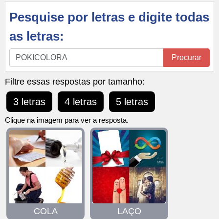
Pesquise por letras e digite todas
as letras:
Pesquise
Procurar
por
letras
Filtre essas respostas por tamanho:
e
3 letras
4 letras
5 letras
digite
todas
Clique na imagem para ver a resposta.
as
letras:
COLA
LAÇO