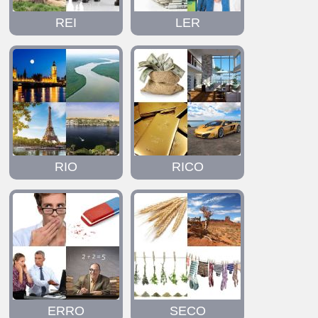
REI
LER
RIO
RICO
ERRO
SECO