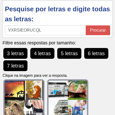
Pesquise por letras e digite todas
as letras:
Pesquise
Procurar
por
letras
Filtre essas respostas por tamanho:
e
3 letras
4 letras
5 letras
6 letras
digite
todas
7 letras
as
letras:
Clique na imagem para ver a resposta.