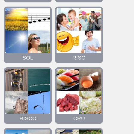
SOL
RISO
RISCO
CRU