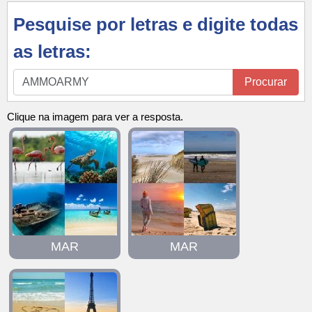
Pesquise por letras e digite todas
as letras:
Pesquise
Procurar
por
letras
Clique na imagem para ver a resposta.
e
digite
todas
as
letras:
MAR
MAR