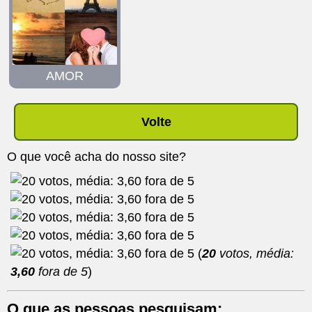
AMOR
Volte
O que você acha do nosso site?
(
20
votos, média:
3,60
fora de 5
)
O que as pessoas pesquisam: