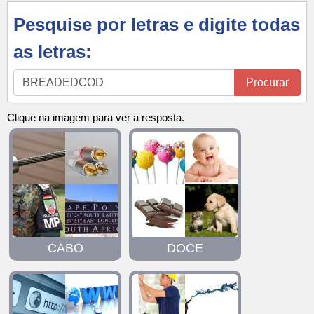
Pesquise por letras e digite todas
as letras:
Pesquise
Procurar
por
letras
Clique na imagem para ver a resposta.
e
digite
todas
as
letras:
CABO
DOCE