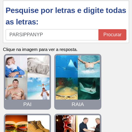
Pesquise por letras e digite todas
as letras:
Pesquise
Procurar
por
letras
Clique na imagem para ver a resposta.
e
digite
todas
as
letras:
PAI
RAIA