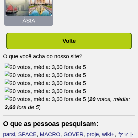
ÁSIA
Volte
O que você acha do nosso site?
(
20
votos, média:
3,60
fora de 5
)
O que as pessoas pesquisam:
parsi
,
SPACE
,
MACRO
,
GOVER
,
proje
,
wiki+
,
ヤマト