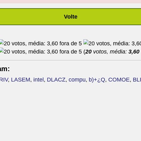
Volte
(
20
votos, média:
3,60
am:
RIV
,
LASEM
,
intel
,
DLACZ
,
compu
,
b)+¿Q
,
COMOE
,
BL