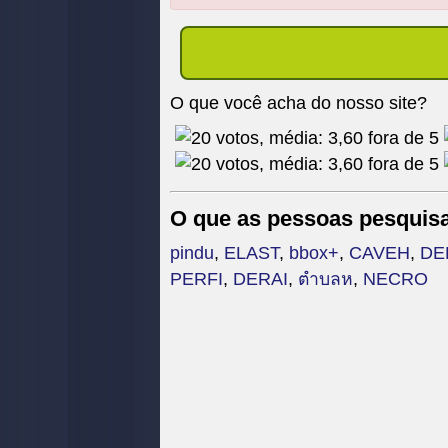
digite
todas
as
letras:
O que você acha do nosso site?
O que as pessoas pesquis
pindu
,
ELAST
,
bbox+
,
CAVEH
,
DE
PERFI
,
DERAI
,
ตำบลห
,
NECRO