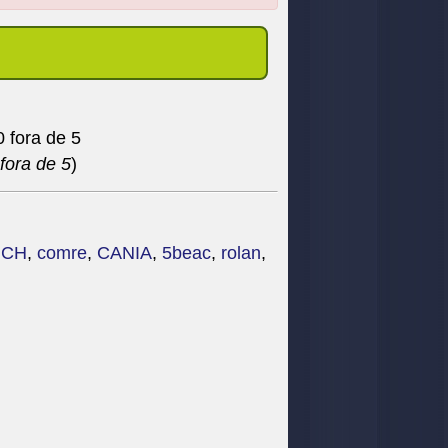
fora de 5
)
ICH
,
comre
,
CANIA
,
5beac
,
rolan
,