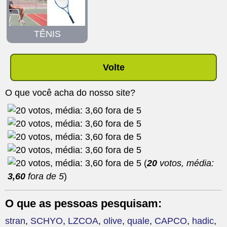
TÊNIS
Volte
O que você acha do nosso site?
(
20
votos, média:
3,60
fora de 5
)
O que as pessoas pesquisam:
stran
,
SCHYO
,
LZCOA
,
olive
,
quale
,
CAPCO
,
hadic
,