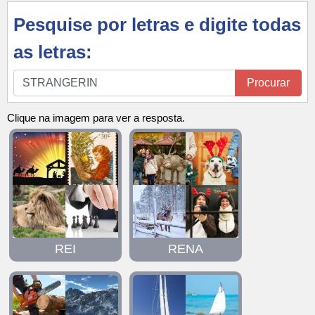
Pesquise por letras e digite todas
as letras:
Pesquise
Procurar
por
letras
Clique na imagem para ver a resposta.
e
digite
todas
as
letras:
REI
RENA