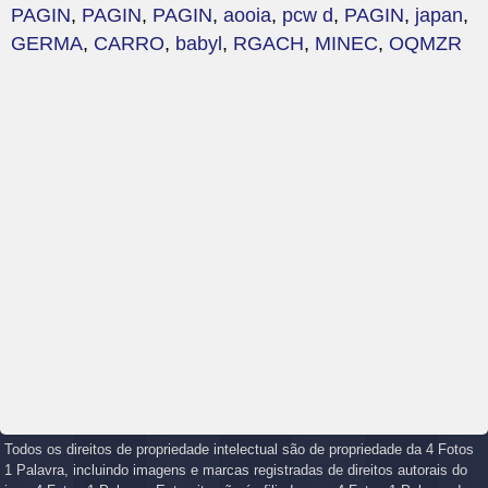
PAGIN
,
PAGIN
,
PAGIN
,
aooia
,
pcw d
,
PAGIN
,
japan
,
GERMA
,
CARRO
,
babyl
,
RGACH
,
MINEC
,
OQMZR
Todos os direitos de propriedade intelectual são de propriedade da 4 Fotos
1 Palavra, incluindo imagens e marcas registradas de direitos autorais do