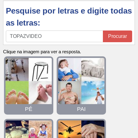
Pesquise por letras e digite todas
as letras:
Pesquise
Procurar
por
letras
Clique na imagem para ver a resposta.
e
digite
todas
as
letras:
PÉ
PAI