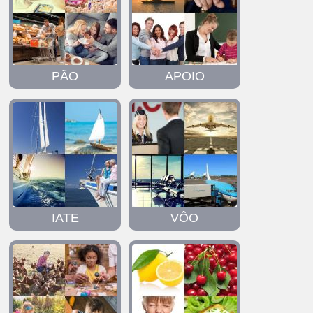
PÃO
APOIO
IATE
VÔO