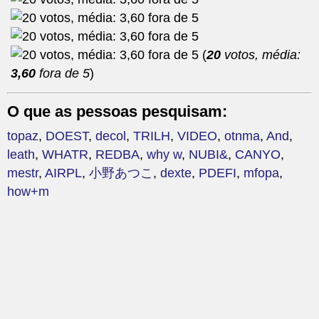
(
20
votos, média:
3,60
fora de 5
)
O que as pessoas pesquisam:
topaz
,
DOEST
,
decol
,
TRILH
,
VIDEO
,
otnma
,
And
,
leath
,
WHATR
,
REDBA
,
why w
,
NUBI&
,
CANYO
,
mestr
,
AIRPL
,
小野あつこ
,
dexte
,
PDEFI
,
mfopa
,
how+m