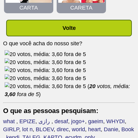
CARTA
CARETA
Volte
O que você acha do nosso site?
(
20
votos, média:
3,60
fora de 5
)
O que as pessoas pesquisam:
what
,
EPIZE
,
رازی
,
desaf
,
jogo+
,
gaeim
,
WHYDI
,
GIRLP
,
lot n
,
BLOEV
,
direc
,
world
,
heart
,
Danie
,
Book
,
kendi
,
TALEG
,
KAPTO
,
ecvdm
,
only