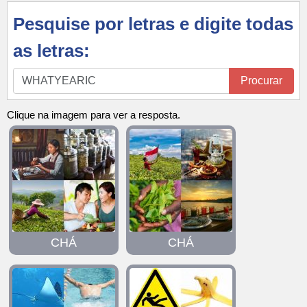
Pesquise por letras e digite todas
as letras:
Pesquise
Procurar
por
letras
Clique na imagem para ver a resposta.
e
digite
todas
as
letras:
CHÁ
CHÁ