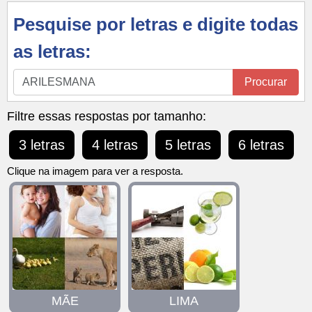
Pesquise por letras e digite todas
as letras:
Pesquise
Procurar
por
letras
Filtre essas respostas por tamanho:
e
3 letras
4 letras
5 letras
6 letras
digite
todas
Clique na imagem para ver a resposta.
as
letras:
MÃE
LIMA