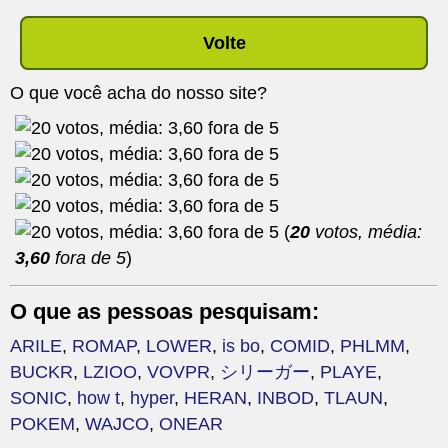
Volte
O que você acha do nosso site?
(
20
votos, média:
3,60
fora de 5
)
O que as pessoas pesquisam:
ARILE
,
ROMAP
,
LOWER
,
is bo
,
COMID
,
PHLMM
,
BUCKR
,
LZIOO
,
VOVPR
,
シリーガー
,
PLAYE
,
SONIC
,
how t
,
hyper
,
HERAN
,
INBOD
,
TLAUN
,
POKEM
,
WAJCO
,
ONEAR