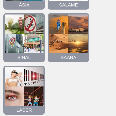
ÁSIA
SALAME
SINAL
SAARA
LASER