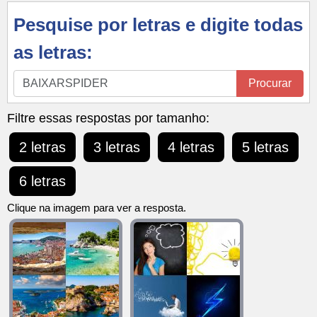
Pesquise por letras e digite todas
as letras:
Pesquise
Procurar
por
letras
Filtre essas respostas por tamanho:
e
2 letras
3 letras
4 letras
5 letras
digite
todas
6 letras
as
letras:
Clique na imagem para ver a resposta.