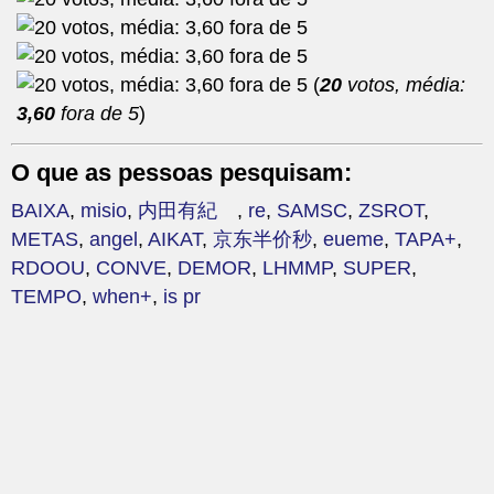
(
20
votos, média:
3,60
fora de 5
)
O que as pessoas pesquisam:
BAIXA
,
misio
,
内田有紀
,
re
,
SAMSC
,
ZSROT
,
METAS
,
angel
,
AIKAT
,
京东半价秒
,
eueme
,
TAPA+
,
RDOOU
,
CONVE
,
DEMOR
,
LHMMP
,
SUPER
,
TEMPO
,
when+
,
is pr