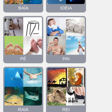
BAÍA
IDÉIA
PÉ
PAI
RAIA
REI