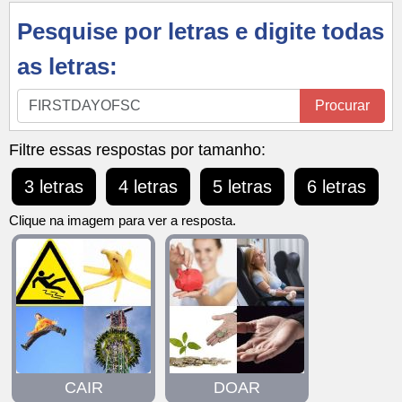
Pesquise por letras e digite todas
as letras:
Pesquise
Procurar
por
letras
Filtre essas respostas por tamanho:
e
3 letras
4 letras
5 letras
6 letras
digite
todas
Clique na imagem para ver a resposta.
as
letras:
CAIR
DOAR