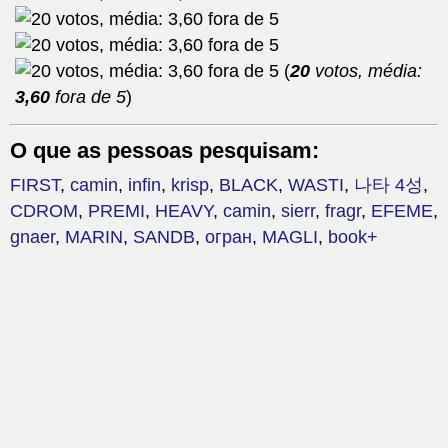
(
20
votos, média:
3,60
fora de 5
)
O que as pessoas pesquisam:
FIRST
,
camin
,
infin
,
krisp
,
BLACK
,
WASTI
,
나타 4성
,
CDROM
,
PREMI
,
HEAVY
,
camin
,
sierr
,
fragr
,
EFEME
,
gnaer
,
MARIN
,
SANDB
,
огран
,
MAGLI
,
book+