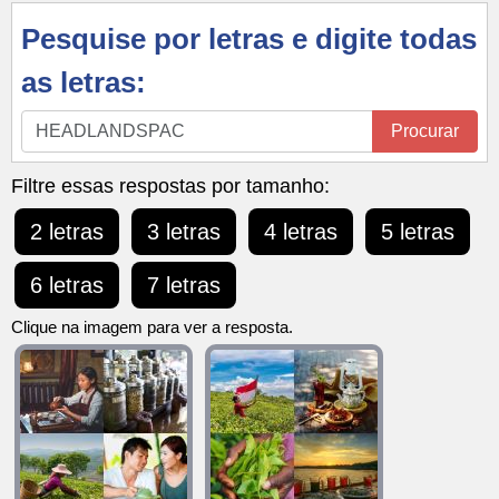
Pesquise por letras e digite todas
as letras:
Pesquise
Procurar
por
letras
Filtre essas respostas por tamanho:
e
2 letras
3 letras
4 letras
5 letras
digite
todas
6 letras
7 letras
as
letras:
Clique na imagem para ver a resposta.