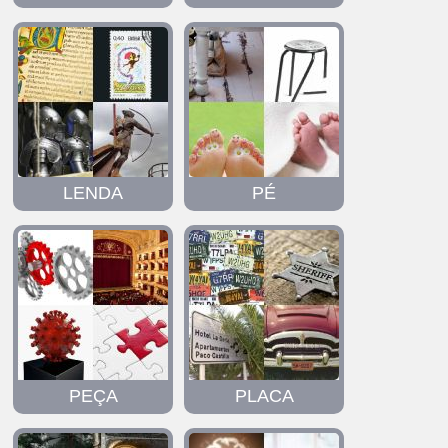
LENDA
PÉ
PEÇA
PLACA