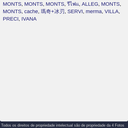
MONTS
,
MONTS
,
MONTS
,
รีไฟแ
,
ALLEG
,
MONTS
,
MONTS
,
cache
,
瑪奇+冰刃
,
SERVI
,
merma
,
VILLA
,
PRECI
,
IVANA
Todos os direitos de propriedade intelectual são de propriedade da 4 Fotos