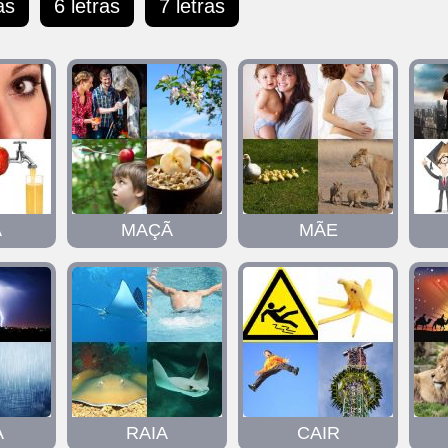
as
6 letras
7 letras
Ã
MAÇÃ
MÃE
A
RAIA
CAIR