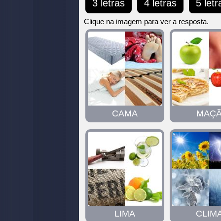
3 letras
4 letras
5 letr
digite
todas
Clique na imagem para ver a resposta.
as
letras:
CAMA
MAÇ
LIMA
CLIM