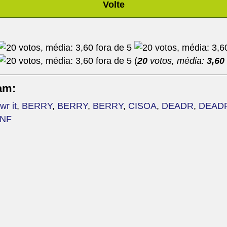
Volte
(
20
votos, média:
3,60
am:
wr it
,
BERRY
,
BERRY
,
BERRY
,
CISOA
,
DEADR
,
DEAD
ONF