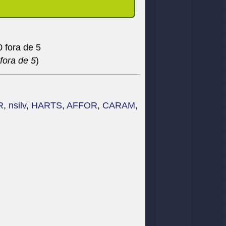
fora de 5
)
R
,
nsilv
,
HARTS
,
AFFOR
,
CARAM
,