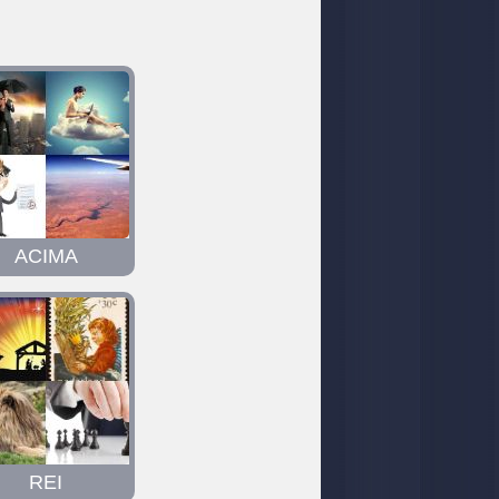
ACIMA
REI