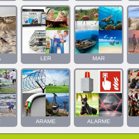
A
LER
MAR
É
ARAME
ALARME