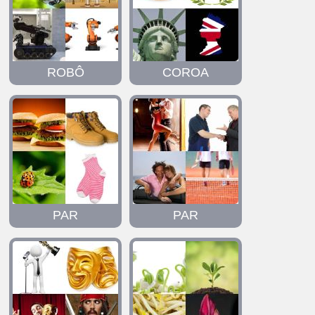
ROBÔ
COROA
PAR
PAR