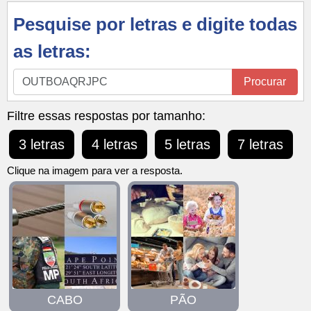
Pesquise por letras e digite todas
as letras:
Pesquise
Procurar
por
letras
Filtre essas respostas por tamanho:
e
3 letras
4 letras
5 letras
7 letras
digite
todas
Clique na imagem para ver a resposta.
as
letras:
CABO
PÃO