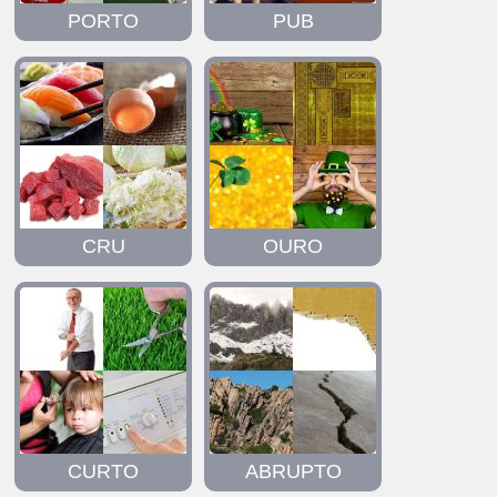
PORTO
PUB
CRU
OURO
CURTO
ABRUPTO