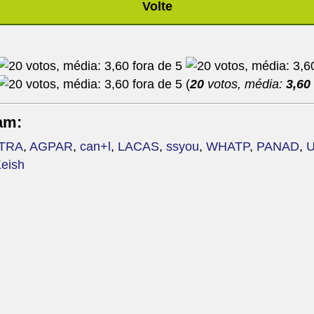
Volte
(
20
votos, média:
3,60
am:
TRA
,
AGPAR
,
can+l
,
LACAS
,
ssyou
,
WHATP
,
PANAD
,
eish