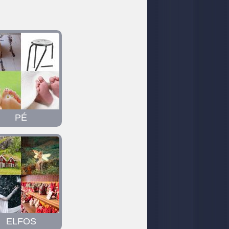
PÉ
ELFOS