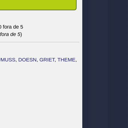
fora de 5
)
UMUSS
,
DOESN
,
GRIET
,
THEME
,