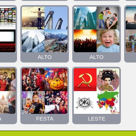
ALTO
ALTO
A
FESTA
LESTE