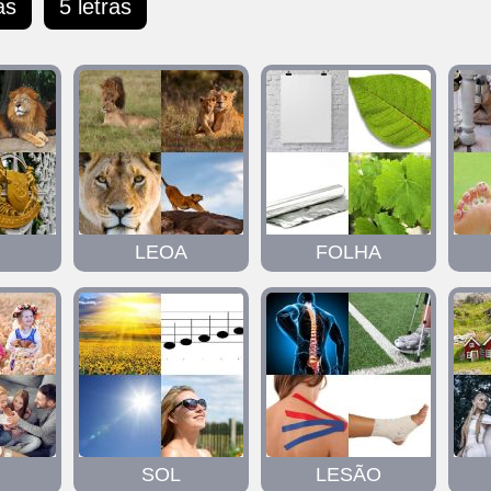
as
5 letras
LEOA
FOLHA
SOL
LESÃO