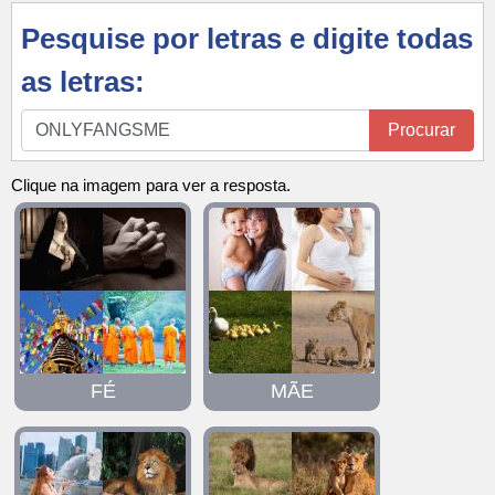
Pesquise por letras e digite todas
as letras:
Pesquise
Procurar
por
letras
Clique na imagem para ver a resposta.
e
digite
todas
as
letras:
FÉ
MÃE