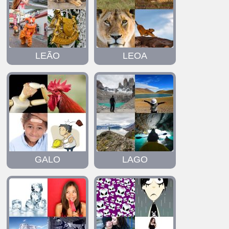
LEÃO
LEOA
GALO
LAGO