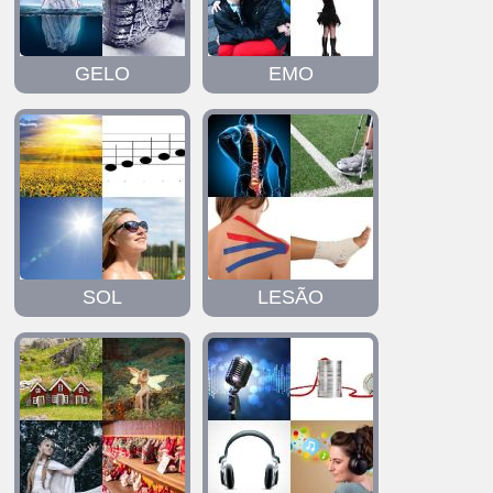
GELO
EMO
SOL
LESÃO