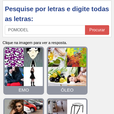
Pesquise por letras e digite todas
as letras:
Pesquise
Procurar
por
letras
Clique na imagem para ver a resposta.
e
digite
todas
as
letras:
EMO
ÓLEO