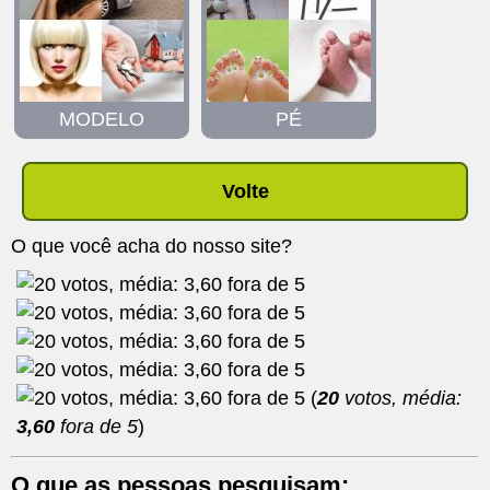
MODELO
PÉ
Volte
O que você acha do nosso site?
(
20
votos, média:
3,60
fora de 5
)
O que as pessoas pesquisam: