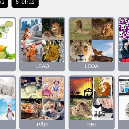
as
6 letras
LEÃO
LEOA
PÃO
REI