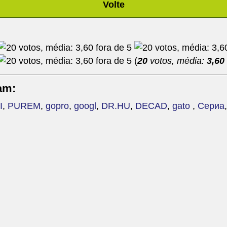
Volte
(
20
votos, média:
3,60
am:
I
,
PUREM
,
gopro
,
googl
,
DR.HU
,
DECAD
,
gato
,
Сериа