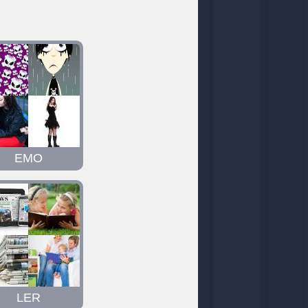
EMO
LER