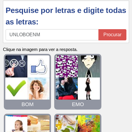
Pesquise por letras e digite todas
as letras:
Pesquise
Procurar
por
letras
Clique na imagem para ver a resposta.
e
digite
todas
as
letras:
BOM
EMO