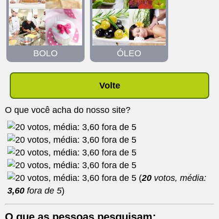
BOLO
ÓLEO
Volte
O que você acha do nosso site?
(
20
votos, média:
3,60
fora de 5
)
O que as pessoas pesquisam: