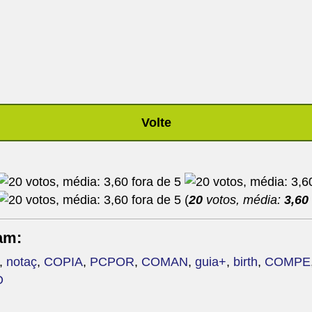
Volte
(
20
votos, média:
3,60
am:
,
notaç
,
COPIA
,
PCPOR
,
COMAN
,
guia+
,
birth
,
COMPE
O