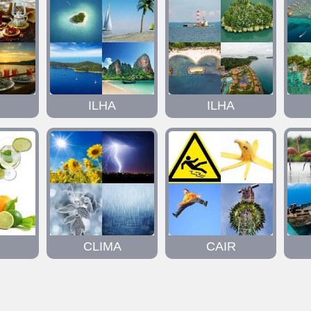
ILHA
ILHA
CLIMA
CAIR