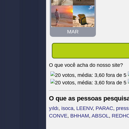
MAR
O que você acha do nosso site?
O que as pessoas pesquis
yıldı
,
isoca
,
LEENV
,
PARAC
,
press
CONVE
,
BHHAM
,
ABSOL
,
REDH