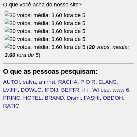
O que você acha do nosso site?
(
20
votos, média:
3,60
fora de 5
)
O que as pessoas pesquisam:
AUTOI
,
salva
,
อากาศ
,
RACHA
,
P O R
,
ELANS
,
LVJIH
,
DOWLO
,
IFOIJ
,
BEFTR
,
if i
,
Whose
,
www 6
,
PRINC
,
HOTEL
,
BRAND
,
Dismi
,
FASHI
,
OBDOH
,
RATIO