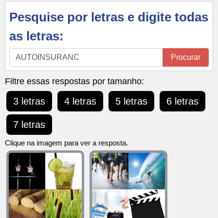
Pesquise por letras e digite todas
as letras:
Pesquise
Procurar
por
letras
Filtre essas respostas por tamanho:
e
3 letras
4 letras
5 letras
6 letras
digite
todas
7 letras
as
letras:
Clique na imagem para ver a resposta.