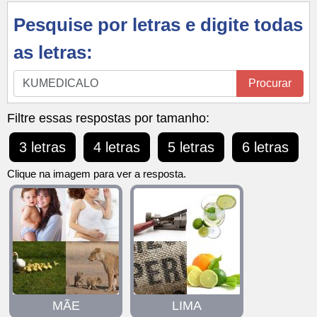
Pesquise por letras e digite todas
as letras:
Pesquise
Procurar
por
letras
Filtre essas respostas por tamanho:
e
3 letras
4 letras
5 letras
6 letras
digite
todas
Clique na imagem para ver a resposta.
as
letras:
MÃE
LIMA