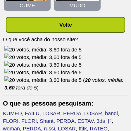
CUME
MUDO
Volte
O que você acha do nosso site?
(
20
votos, média:
3,60
fora de 5
)
O que as pessoas pesquisam:
KUMED
,
FAILU
,
LOSAR
,
PERDA
,
LOSAR
,
bandi
,
FLORI
,
FLORI
,
Shant
,
PERDA
,
ESTAV
,
3ds ド
,
woman
,
PERDA
,
russi
,
LOSAR
,
ffjfk
,
RATEO
,