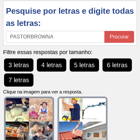
Pesquise por letras e digite todas
as letras:
Pesquise
Procurar
por
letras
Filtre essas respostas por tamanho:
e
3 letras
4 letras
5 letras
6 letras
digite
todas
7 letras
as
letras:
Clique na imagem para ver a resposta.