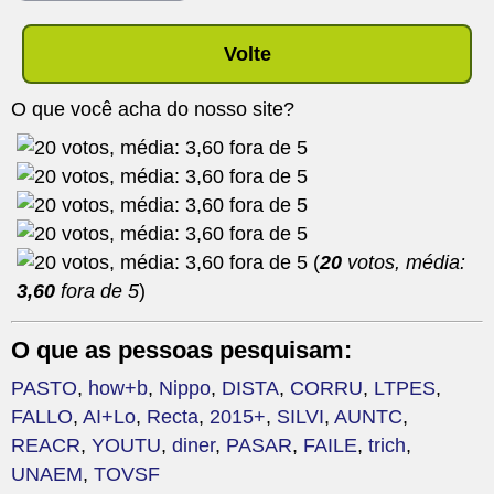
Volte
O que você acha do nosso site?
(
20
votos, média:
3,60
fora de 5
)
O que as pessoas pesquisam:
PASTO
,
how+b
,
Nippo
,
DISTA
,
CORRU
,
LTPES
,
FALLO
,
AI+Lo
,
Recta
,
2015+
,
SILVI
,
AUNTC
,
REACR
,
YOUTU
,
diner
,
PASAR
,
FAILE
,
trich
,
UNAEM
,
TOVSF