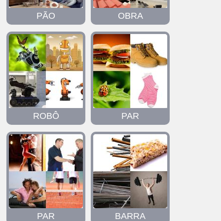
PÃO
OBRA
ROBÔ
PAR
PAR
BARRA