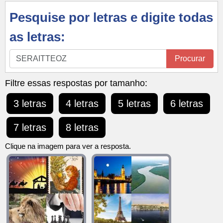
Pesquise por letras e digite todas
as letras:
Pesquise
Procurar
por
letras
Filtre essas respostas por tamanho:
e
3 letras
4 letras
5 letras
6 letras
digite
todas
7 letras
8 letras
as
letras:
Clique na imagem para ver a resposta.