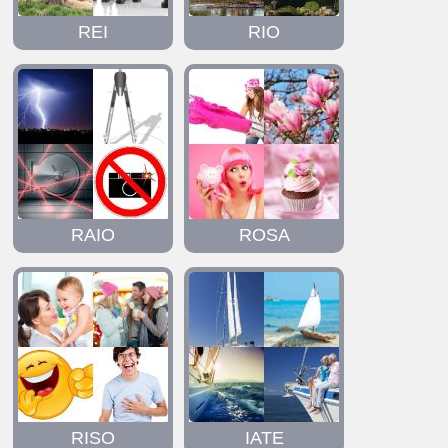
REI
RIO
RAIO
ROSA
RISO
IATE