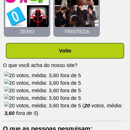
ZERO
TRISTEZA
Volte
O que você acha do nosso site?
(
20
votos, média:
3,60
fora de 5
)
O que as pessoas pesquisam: