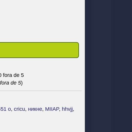
fora de 5
)
551 o
,
cricu
,
никне
,
MIIAP
,
hhvjj
,