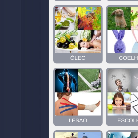
ÓLEO
COEL
LESÃO
ESCOL