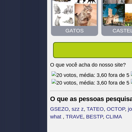
GATOS
CASTE
O que você acha do nosso site?
O que as pessoas pesquis
GSEZO
,
szz z
,
TATEO
,
OCTOP
,
j
what
,
TRAVE
,
BESTP
,
CLIMA