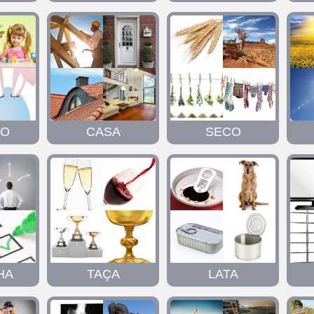
HO
CASA
SECO
HA
TAÇA
LATA