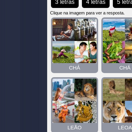
3 letras
4 letras
5 letr
digite
todas
Clique na imagem para ver a resposta.
as
letras:
CHÁ
CHÁ
LEÃO
LEOA