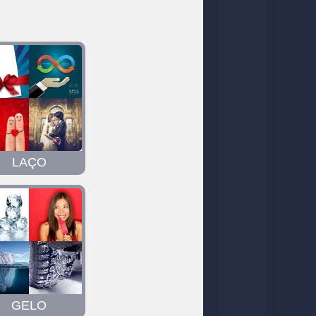
LAÇO
GELO