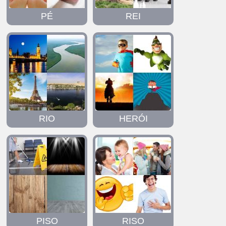
PÉ
REI
RIO
HERÓI
PISO
RISO