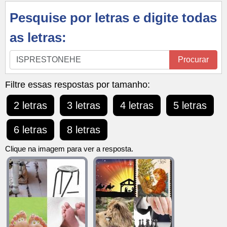
Pesquise por letras e digite todas
as letras:
Pesquise
Procurar
por
letras
Filtre essas respostas por tamanho:
e
2 letras
3 letras
4 letras
5 letras
digite
todas
6 letras
8 letras
as
letras:
Clique na imagem para ver a resposta.