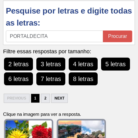
Pesquise por letras e digite todas
as letras:
Pesquise
Procurar
por
letras
Filtre essas respostas por tamanho:
e
2 letras
3 letras
4 letras
5 letras
digite
todas
6 letras
7 letras
8 letras
as
letras:
PREVIOUS
1
2
NEXT
Clique na imagem para ver a resposta.