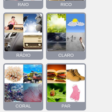
RAIO
RICO
RÁDIO
CLARO
CORAL
PAR